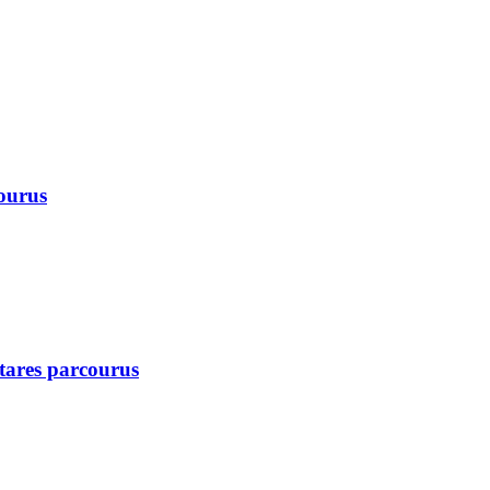
courus
ctares parcourus