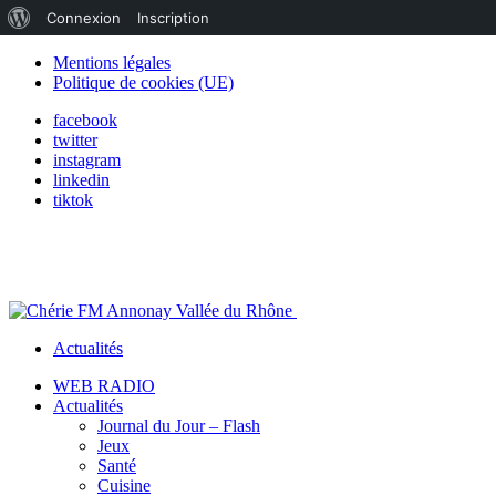
À
Connexion
Inscription
propos
Mentions légales
Politique de cookies (UE)
de
facebook
WordPress
twitter
instagram
linkedin
tiktok
Actualités
WEB RADIO
Actualités
Journal du Jour – Flash
Jeux
Santé
Cuisine