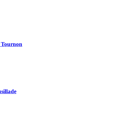
à Tournon
usillade