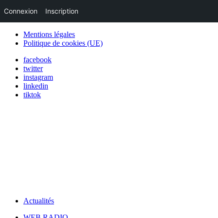
Connexion
Inscription
Mentions légales
Politique de cookies (UE)
facebook
twitter
instagram
linkedin
tiktok
Actualités
WEB RADIO