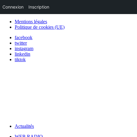
Connexion
Inscription
Mentions légales
Politique de cookies (UE)
facebook
twitter
instagram
linkedin
tiktok
Actualités
WEB RADIO