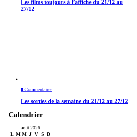
Les films toujours à l’affiche du 21/12 au
27/12
0
Commentaires
Les sorties de la semaine du 21/12 au 27/12
Calendrier
août 2026
L
M
M
J
V
S
D