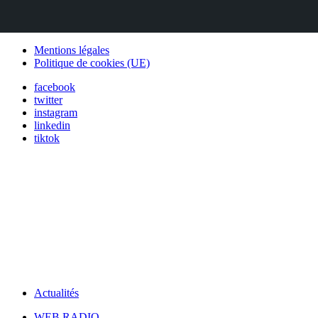
Mentions légales
Politique de cookies (UE)
facebook
twitter
instagram
linkedin
tiktok
Actualités
WEB RADIO