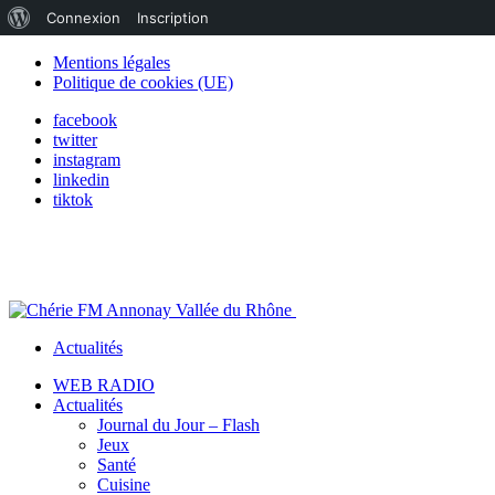
À
Connexion
Inscription
propos
Mentions légales
Politique de cookies (UE)
de
facebook
WordPress
twitter
instagram
linkedin
tiktok
Actualités
WEB RADIO
Actualités
Journal du Jour – Flash
Jeux
Santé
Cuisine