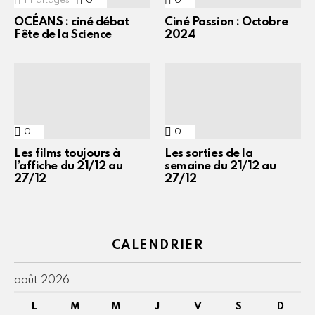
1
Partages
0
Commentaires
0
Commentaires
OCÉANS : ciné débat
Ciné Passion : Octobre
Fête de la Science
2024
0
Commentaires
0
Commentaires
Les films toujours à
Les sorties de la
l’affiche du 21/12 au
semaine du 21/12 au
27/12
27/12
CALENDRIER
août 2026
L
M
M
J
V
S
D