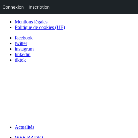
Connexion
Inscription
Mentions légales
Politique de cookies (UE)
facebook
twitter
instagram
linkedin
tiktok
Actualités
WEB RADIO