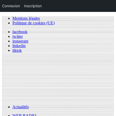
Connexion
Inscription
Mentions légales
Politique de cookies (UE)
facebook
twitter
instagram
linkedin
tiktok
Actualités
WEB RADIO