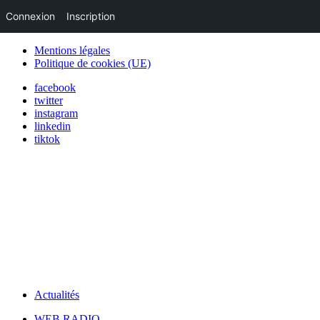
Connexion
Inscription
Mentions légales
Politique de cookies (UE)
facebook
twitter
instagram
linkedin
tiktok
Actualités
WEB RADIO