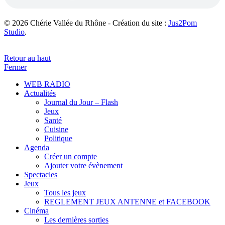
© 2026 Chérie Vallée du Rhône - Création du site :
Jus2Pom
Studio
.
Retour au haut
Fermer
WEB RADIO
Actualités
Journal du Jour – Flash
Jeux
Santé
Cuisine
Politique
Agenda
Créer un compte
Ajouter votre évènement
Spectacles
Jeux
Tous les jeux
REGLEMENT JEUX ANTENNE et FACEBOOK
Cinéma
Les dernières sorties