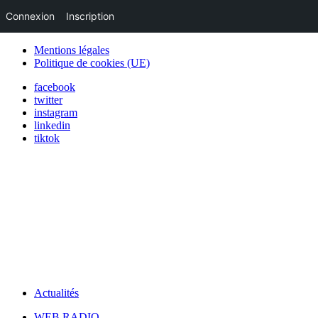
Connexion
Inscription
Mentions légales
Politique de cookies (UE)
facebook
twitter
instagram
linkedin
tiktok
Actualités
WEB RADIO