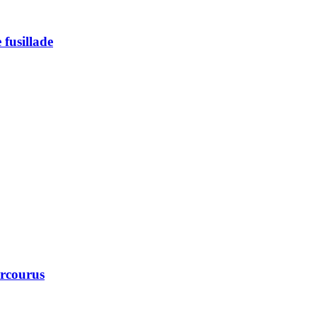
 fusillade
arcourus