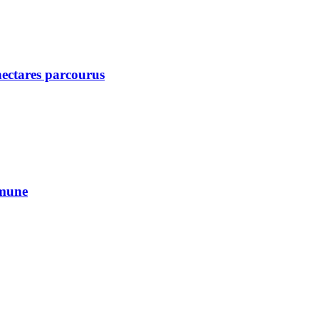
 hectares parcourus
mmune