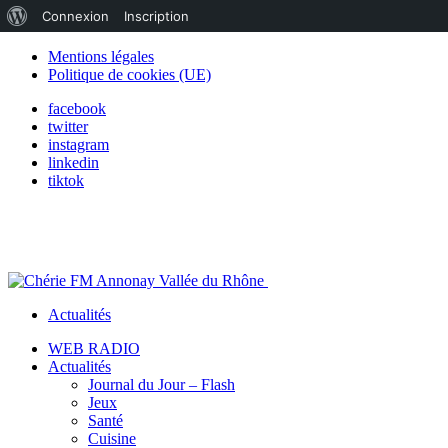
À
Connexion
Inscription
propos
Mentions légales
Politique de cookies (UE)
de
facebook
WordPress
twitter
instagram
linkedin
tiktok
Actualités
WEB RADIO
Actualités
Journal du Jour – Flash
Jeux
Santé
Cuisine