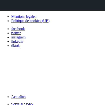
Mentions légales
Politique de cookies (UE)
facebook
twitter
instagram
linkedin
tiktok
Actualités
WEB RADIO