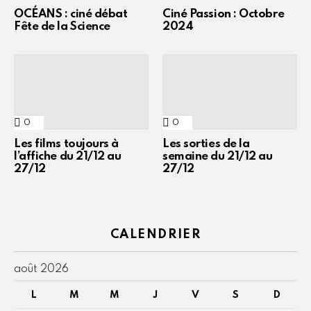
OCÉANS : ciné débat
Ciné Passion : Octobre
Fête de la Science
2024
0
Commentaires
0
Commentaires
Les films toujours à
Les sorties de la
l’affiche du 21/12 au
semaine du 21/12 au
27/12
27/12
CALENDRIER
août 2026
L
M
M
J
V
S
D