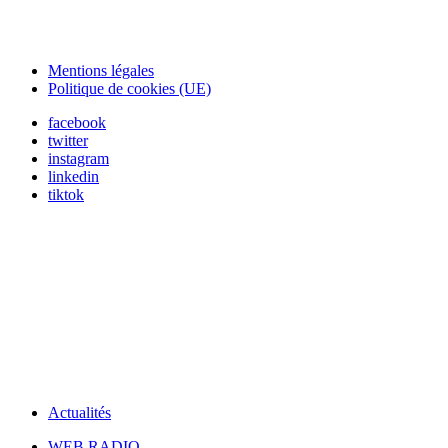
Mentions légales
Politique de cookies (UE)
facebook
twitter
instagram
linkedin
tiktok
Actualités
WEB RADIO