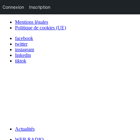
Connexion
Inscription
Mentions légales
Politique de cookies (UE)
facebook
twitter
instagram
linkedin
tiktok
Actualités
WEB RADIO