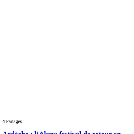
4
Partages
Ardèche : l’Aluna festival de retour en