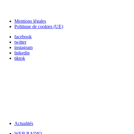
Mentions légales
Politique de cookies (UE)
facebook
twitter
instagram
linkedin
tiktok
Actualités
WEB RADIO