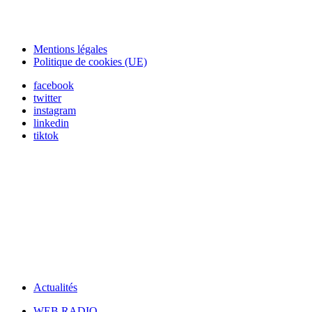
Mentions légales
Politique de cookies (UE)
facebook
twitter
instagram
linkedin
tiktok
Actualités
WEB RADIO