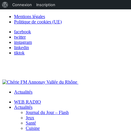
À
Connexion
Inscription
propos
Mentions légales
Politique de cookies (UE)
de
facebook
WordPress
twitter
instagram
linkedin
tiktok
Actualités
WEB RADIO
Actualités
Journal du Jour – Flash
Jeux
Santé
Cuisine