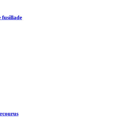
 fusillade
arcourus