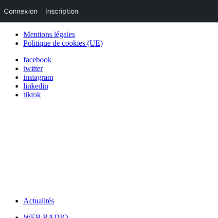
Connexion
Inscription
Mentions légales
Politique de cookies (UE)
facebook
twitter
instagram
linkedin
tiktok
Actualités
WEB RADIO