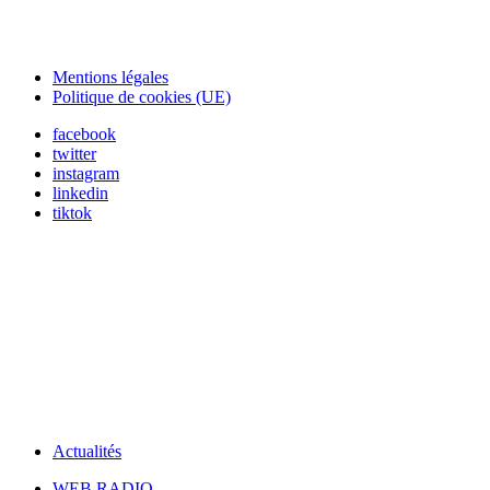
Mentions légales
Politique de cookies (UE)
facebook
twitter
instagram
linkedin
tiktok
Actualités
WEB RADIO