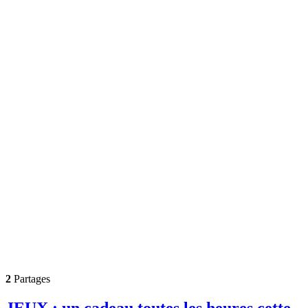
2
Partages
JEUX : un cadeau toutes les heures cette