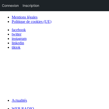
Connexion
Inscription
Mentions légales
Politique de cookies (UE)
facebook
twitter
instagram
linkedin
tiktok
Actualités
WEB RADIO