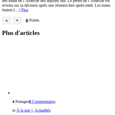
des trains de l’Ardèche dès aujourd’hui. Le préfet de l’Ardèche est
revenu sur sa décision après une réunion hier après-midi. Les trains
étaient […]
Plus
0
Points
Plus d'articles
4
Partages
0
Commentaires
in
À la une !
,
Actualités