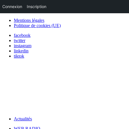
Connexion
Inscription
Mentions légales
Politique de cookies (UE)
facebook
twitter
instagram
linkedin
tiktok
Actualités
WEB RADIO