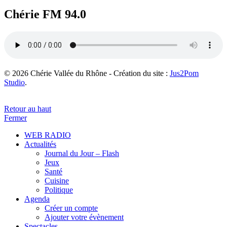
Chérie FM 94.0
© 2026 Chérie Vallée du Rhône - Création du site :
Jus2Pom
Studio
.
Retour au haut
Fermer
WEB RADIO
Actualités
Journal du Jour – Flash
Jeux
Santé
Cuisine
Politique
Agenda
Créer un compte
Ajouter votre évènement
Spectacles