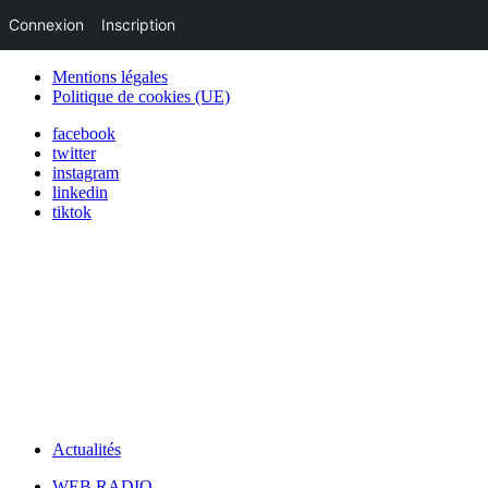
Connexion
Inscription
Mentions légales
Politique de cookies (UE)
facebook
twitter
instagram
linkedin
tiktok
Actualités
WEB RADIO