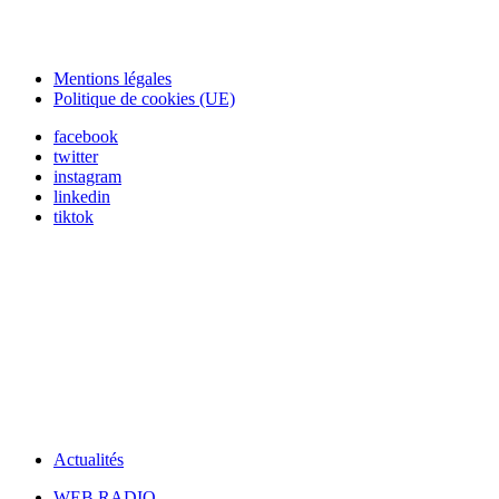
Mentions légales
Politique de cookies (UE)
facebook
twitter
instagram
linkedin
tiktok
Actualités
WEB RADIO