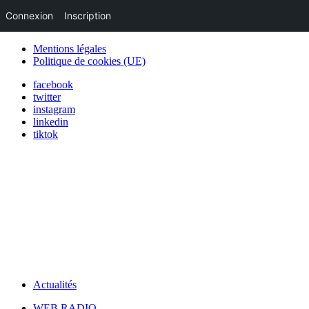
Connexion
Inscription
Mentions légales
Politique de cookies (UE)
facebook
twitter
instagram
linkedin
tiktok
Actualités
WEB RADIO