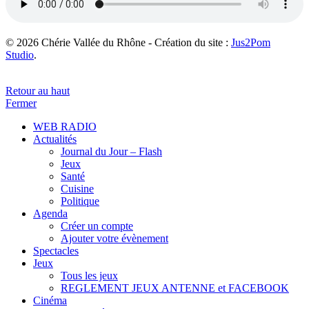
© 2026 Chérie Vallée du Rhône - Création du site :
Jus2Pom
Studio
.
Retour au haut
Fermer
WEB RADIO
Actualités
Journal du Jour – Flash
Jeux
Santé
Cuisine
Politique
Agenda
Créer un compte
Ajouter votre évènement
Spectacles
Jeux
Tous les jeux
REGLEMENT JEUX ANTENNE et FACEBOOK
Cinéma