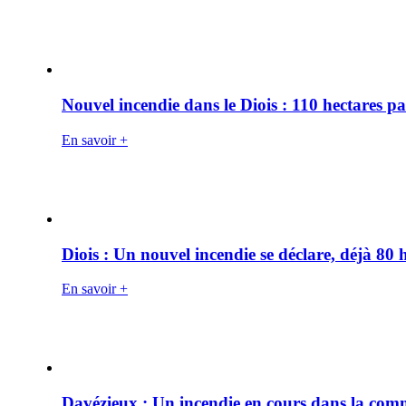
Nouvel incendie dans le Diois : 110 hectares p
En savoir +
Diois : Un nouvel incendie se déclare, déjà 80
En savoir +
Davézieux : Un incendie en cours dans la co