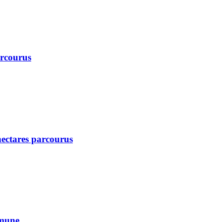
arcourus
 hectares parcourus
mmune