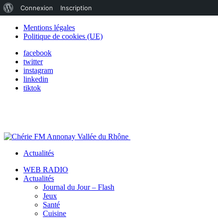
À
Connexion
Inscription
propos
Mentions légales
Politique de cookies (UE)
de
facebook
WordPress
twitter
instagram
linkedin
tiktok
Actualités
WEB RADIO
Actualités
Journal du Jour – Flash
Jeux
Santé
Cuisine