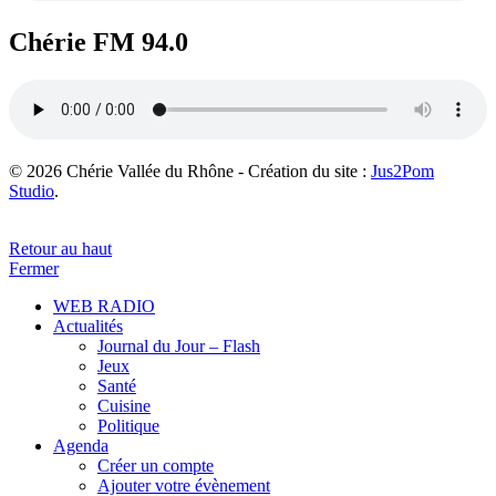
Chérie FM 94.0
© 2026 Chérie Vallée du Rhône - Création du site :
Jus2Pom
Studio
.
Retour au haut
Fermer
WEB RADIO
Actualités
Journal du Jour – Flash
Jeux
Santé
Cuisine
Politique
Agenda
Créer un compte
Ajouter votre évènement