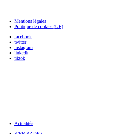
Mentions légales
Politique de cookies (UE)
facebook
twitter
instagram
linkedin
tiktok
Actualités
WEB RADIO