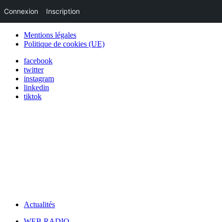
Connexion
Inscription
Mentions légales
Politique de cookies (UE)
facebook
twitter
instagram
linkedin
tiktok
Actualités
WEB RADIO