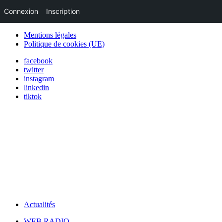
Connexion
Inscription
Mentions légales
Politique de cookies (UE)
facebook
twitter
instagram
linkedin
tiktok
Actualités
WEB RADIO