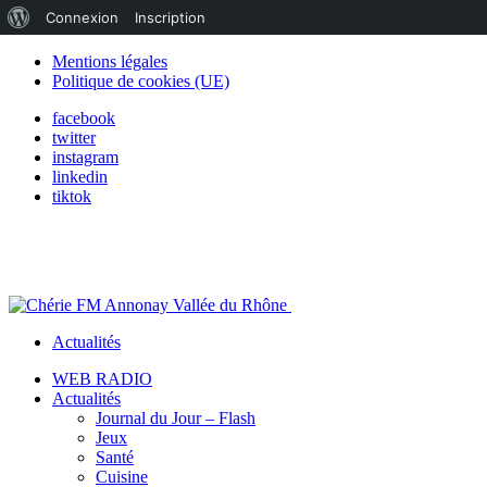
À
Connexion
Inscription
propos
Mentions légales
Politique de cookies (UE)
de
facebook
WordPress
twitter
instagram
linkedin
tiktok
Actualités
WEB RADIO
Actualités
Journal du Jour – Flash
Jeux
Santé
Cuisine