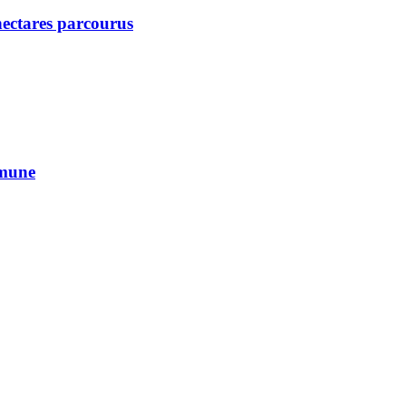
 hectares parcourus
mmune