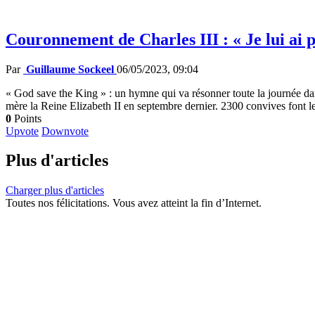
Couronnement de Charles III : « Je lui ai pr
Par
Guillaume Sockeel
06/05/2023, 09:04
« God save the King » : un hymne qui va résonner toute la journée dans
mère la Reine Elizabeth II en septembre dernier. 2300 convives font le
0
Points
Upvote
Downvote
Plus d'articles
Charger plus d'articles
Toutes nos félicitations. Vous avez atteint la fin d’Internet.