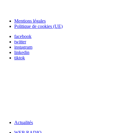
Mentions légales
Politique de cookies (UE)
facebook
twitter
instagram
linkedin
tiktok
Actualités
WEB RADIO