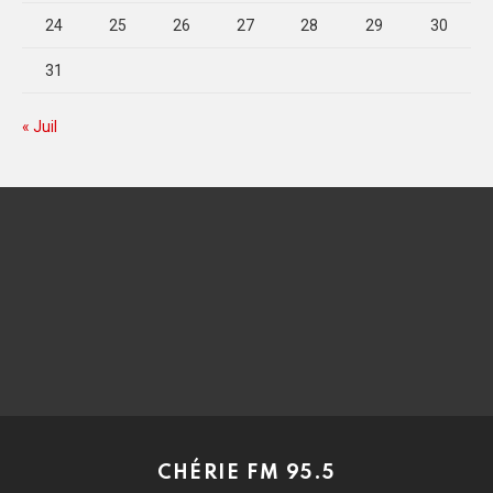
24
25
26
27
28
29
30
31
« Juil
CHÉRIE FM 95.5