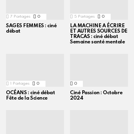
7
Partages
0
Commentaires
5
Partages
0
Commentaires
SAGES FEMMES : ciné
LA MACHINE A ÉCRIRE
débat
ET AUTRES SOURCES DE
TRACAS : ciné débat
Semaine santé mentale
1
Partages
0
Commentaires
0
Commentaires
OCÉANS : ciné débat
Ciné Passion : Octobre
Fête de la Science
2024