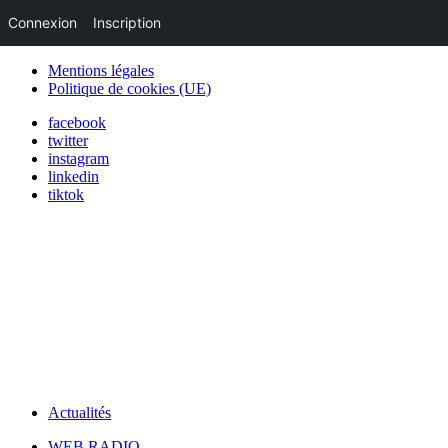
Connexion
Inscription
Mentions légales
Politique de cookies (UE)
facebook
twitter
instagram
linkedin
tiktok
Actualités
WEB RADIO