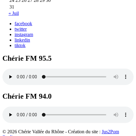
24
25
26
27
28
29
30
31
« Juil
facebook
twitter
instagram
linkedin
tiktok
Chérie FM 95.5
Chérie FM 94.0
© 2026 Chérie Vallée du Rhône - Création du site :
Jus2Pom