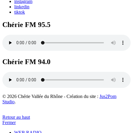
instagram
linkedin
tiktok
Chérie FM 95.5
Chérie FM 94.0
© 2026 Chérie Vallée du Rhône - Création du site :
Jus2Pom
Studio
.
Retour au haut
Fermer
WEB RADIO