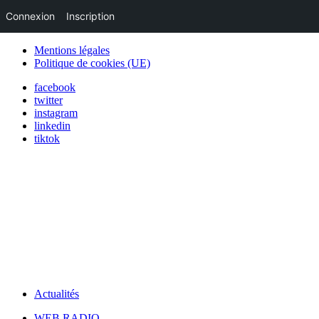
Connexion
Inscription
Mentions légales
Politique de cookies (UE)
facebook
twitter
instagram
linkedin
tiktok
Actualités
WEB RADIO