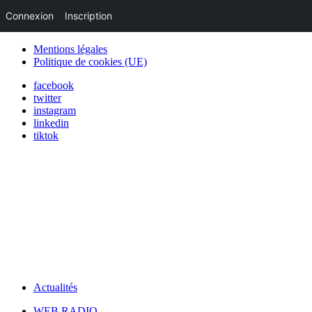
Connexion
Inscription
Mentions légales
Politique de cookies (UE)
facebook
twitter
instagram
linkedin
tiktok
Actualités
WEB RADIO