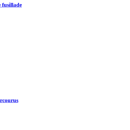
 fusillade
arcourus