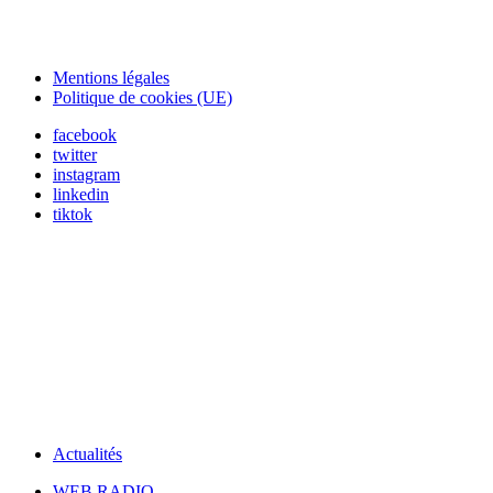
Mentions légales
Politique de cookies (UE)
facebook
twitter
instagram
linkedin
tiktok
Actualités
WEB RADIO