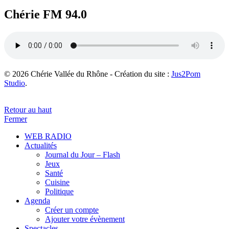
Chérie FM 94.0
© 2026 Chérie Vallée du Rhône - Création du site :
Jus2Pom
Studio
.
Retour au haut
Fermer
WEB RADIO
Actualités
Journal du Jour – Flash
Jeux
Santé
Cuisine
Politique
Agenda
Créer un compte
Ajouter votre évènement
Spectacles