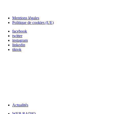
Mentions légales
Politique de cookies (UE)
facebook
twitter
instagram
linkedin
tiktok
Actualités
WEB RADIO