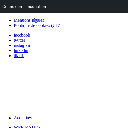
Connexion
Inscription
Mentions légales
Politique de cookies (UE)
facebook
twitter
instagram
linkedin
tiktok
Actualités
WEB RADIO