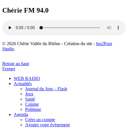
Chérie FM 94.0
© 2026 Chérie Vallée du Rhône - Création du site :
Jus2Pom
Studio
.
Retour au haut
Fermer
WEB RADIO
Actualités
Journal du Jour – Flash
Jeux
Santé
Cuisine
Politique
Agenda
Créer un compte
Ajouter votre évènement