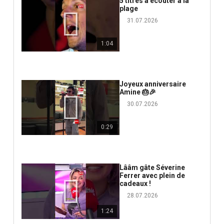
5 titres à écouter à la
plage
31.07.2026
1:04
Joyeux anniversaire
Amine 🎂🎉
30.07.2026
0:29
Lââm gâte Séverine
Ferrer avec plein de
cadeaux !
28.07.2026
1:24