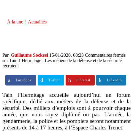
Actualités
Tain-l’Hermitage : Les métiers de la défense et de la sécurité
recrutent
in
À la une !
,
Actualités
Tain-l’Hermitage : Les métiers de la
défense et de la sécurité recrutent
Par
Guillaume Sockeel
15/01/2020, 08:23
Commentaires fermés
sur Tain-l’Hermitage : Les métiers de la défense et de la sécurité
recrutent
Facebook
Twitter
Pinterest
LinkedIn
Tain l’Hermitage accueille aujourd’hui un forum
spécifique, dédié aux métiers de la défense et de la
sécurité. Des milliers d’emplois sont à pourvoir chaque
année, que vous soyez diplômé ou pas. L’armée, la
gendarmerie, la police et les pompiers seront notamment
présents de 14 à 17 heures, à l’Espace Charles Trenet.