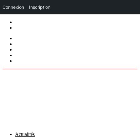
Connexion
Inscription
Mentions légales
Politique de cookies (UE)
facebook
twitter
instagram
linkedin
tiktok
Actualités