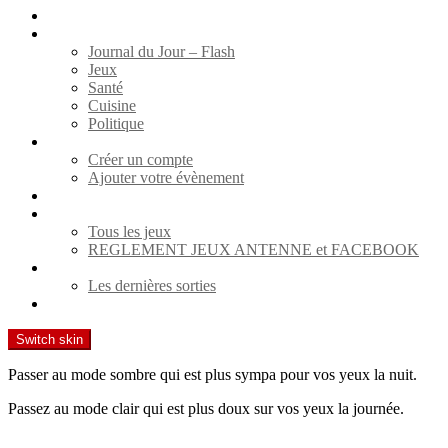
WEB RADIO
Actualités
Journal du Jour – Flash
Jeux
Santé
Cuisine
Politique
Agenda
Créer un compte
Ajouter votre évènement
Spectacles
Jeux
Tous les jeux
REGLEMENT JEUX ANTENNE et FACEBOOK
Cinéma
Les dernières sorties
Contact
Switch skin
Passer au mode sombre qui est plus sympa pour vos yeux la nuit.
Passez au mode clair qui est plus doux sur vos yeux la journée.
Recherche