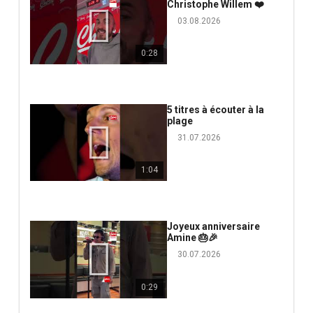
Christophe Willem ❤️
03.08.2026
0:28
5 titres à écouter à la
plage
31.07.2026
1:04
Joyeux anniversaire
Amine 🎂🎉
30.07.2026
0:29