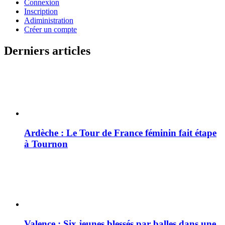
Connexion
Inscription
Adiministration
Créer un compte
Derniers articles
Ardèche : Le Tour de France féminin fait étape
à Tournon
Valence : Six jeunes blessés par balles dans une