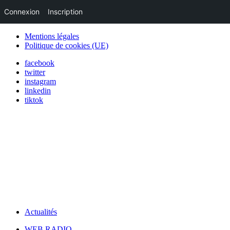
Connexion
Inscription
Mentions légales
Politique de cookies (UE)
facebook
twitter
instagram
linkedin
tiktok
Actualités
WEB RADIO