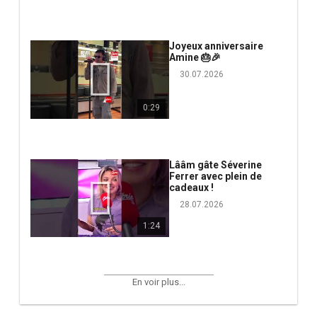
Joyeux anniversaire
Amine 🎂🎉
30.07.2026
0:29
Lââm gâte Séverine
Ferrer avec plein de
cadeaux !
28.07.2026
1:24
En voir plus...