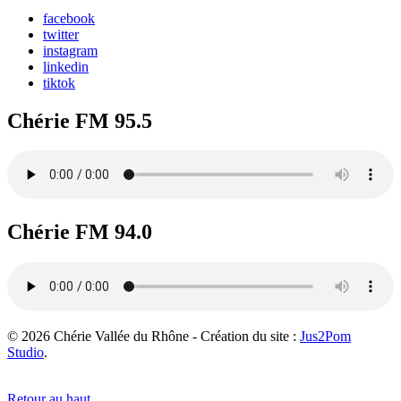
facebook
twitter
instagram
linkedin
tiktok
Chérie FM 95.5
Chérie FM 94.0
© 2026 Chérie Vallée du Rhône - Création du site :
Jus2Pom
Studio
.
Retour au haut