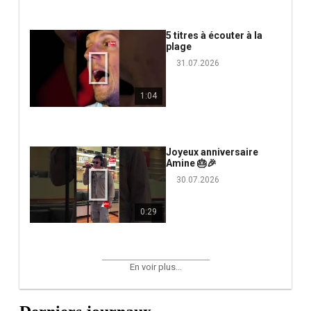
5 titres à écouter à la
plage
31.07.2026
1:04
Joyeux anniversaire
Amine 🎂🎉
30.07.2026
0:29
En voir plus...