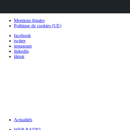
Mentions légales
Politique de cookies (UE)
facebook
twitter
instagram
linkedin
tiktok
Actualités
WEB RADIO