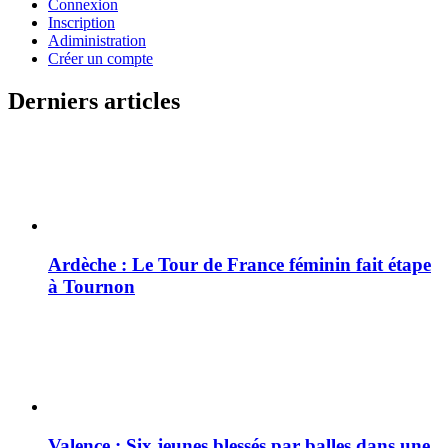
Connexion
Inscription
Adiministration
Créer un compte
Derniers articles
Ardèche : Le Tour de France féminin fait étape
à Tournon
Valence : Six jeunes blessés par balles dans une