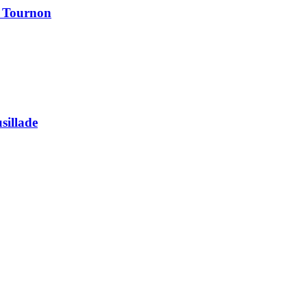
à Tournon
usillade