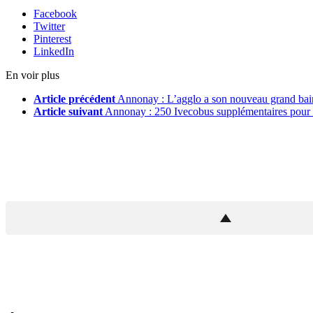
Facebook
Twitter
Pinterest
LinkedIn
En voir plus
Article précédent
Annonay : L’agglo a son nouveau grand bai
Article suivant
Annonay : 250 Ivecobus supplémentaires pour l