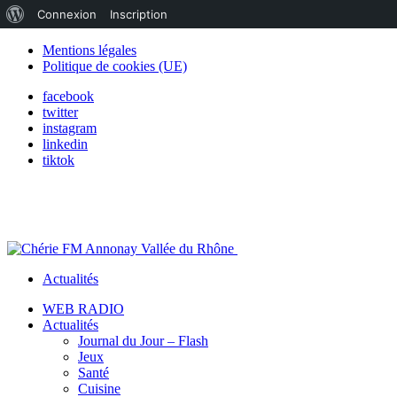
À
Connexion
Inscription
propos
Mentions légales
Politique de cookies (UE)
de
facebook
WordPress
twitter
instagram
linkedin
tiktok
Actualités
WEB RADIO
Actualités
Journal du Jour – Flash
Jeux
Santé
Cuisine