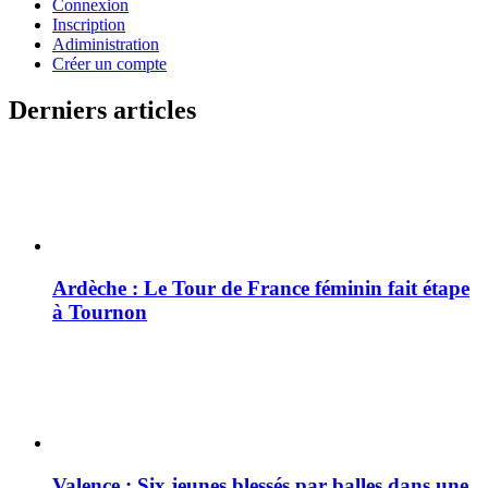
Connexion
Inscription
Adiministration
Créer un compte
Derniers articles
Ardèche : Le Tour de France féminin fait étape
à Tournon
Valence : Six jeunes blessés par balles dans une