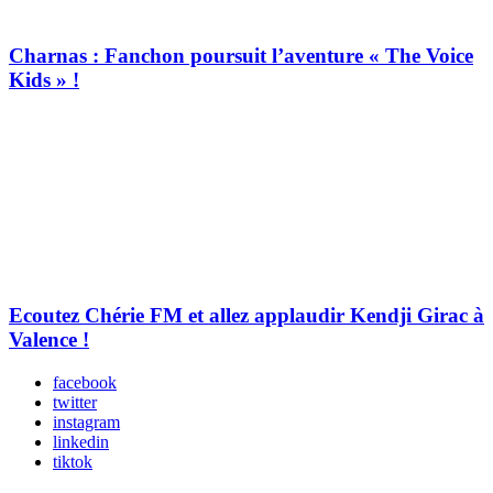
Charnas : Fanchon poursuit l’aventure « The Voice
Kids » !
Ecoutez Chérie FM et allez applaudir Kendji Girac à
Valence !
facebook
twitter
instagram
linkedin
tiktok