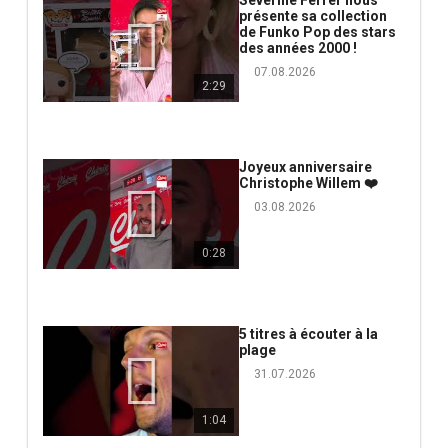
présente sa collection
de Funko Pop des stars
des années 2000 !
07.08.2026
2:29
Joyeux anniversaire
Christophe Willem ❤️
03.08.2026
0:28
5 titres à écouter à la
plage
31.07.2026
1:04