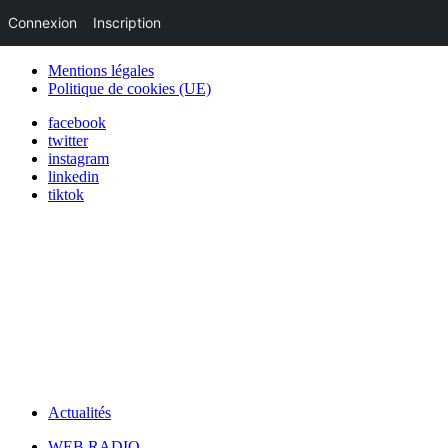
Connexion
Inscription
Mentions légales
Politique de cookies (UE)
facebook
twitter
instagram
linkedin
tiktok
Actualités
WEB RADIO