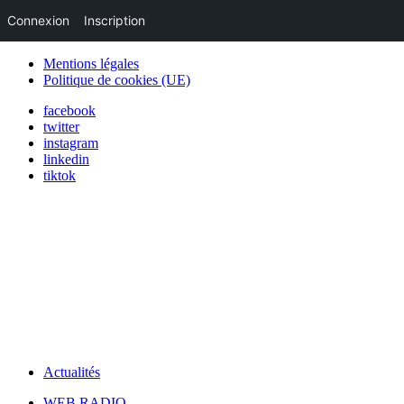
Connexion
Inscription
Mentions légales
Politique de cookies (UE)
facebook
twitter
instagram
linkedin
tiktok
Actualités
WEB RADIO