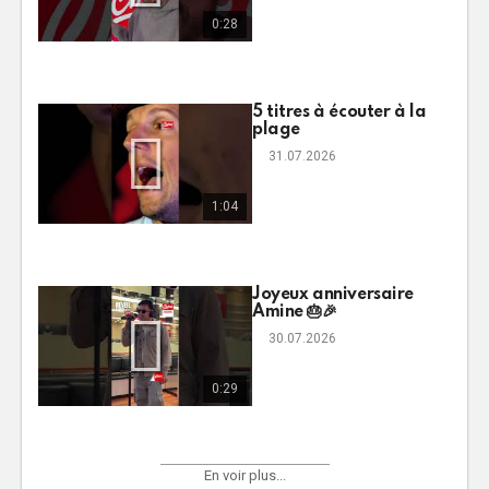
0:28
5 titres à écouter à la
plage
31.07.2026
1:04
Joyeux anniversaire
Amine 🎂🎉
30.07.2026
0:29
En voir plus...