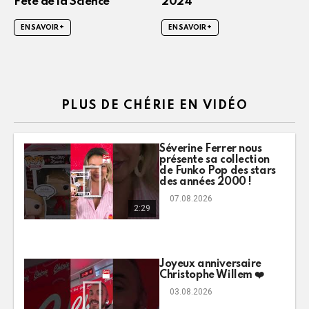
Fête de la Science
2024
EN SAVOIR +
EN SAVOIR +
PLUS DE CHÉRIE EN VIDÉO
Séverine Ferrer nous
présente sa collection
de Funko Pop des stars
des années 2000 !
07.08.2026
2:29
Joyeux anniversaire
Christophe Willem ❤️
03.08.2026