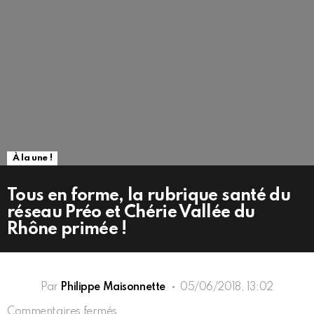
À la une !
Tous en forme, la rubrique santé du
réseau Préo et Chérie Vallée du
Rhône primée !
Par
Philippe Maisonnette
05/06/2018, 13:02
sur
Commentaires fermés