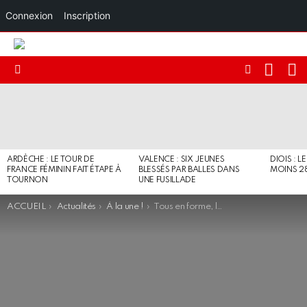
Connexion
Inscription
RECHE
I
FOLLOW
Menu
US
DERNIERS
ARTICLES
ARDÈCHE : LE TOUR DE
VALENCE : SIX JEUNES
DIOIS : L
FRANCE FÉMININ FAIT ÉTAPE À
BLESSÉS PAR BALLES DANS
MOINS 2
TOURNON
UNE FUSILLADE
You are here:
ACCUEIL
Actualités
À la une !
Tous en forme, la rubrique santé du réseau Préo et Chérie Vallée du Rhône primée !