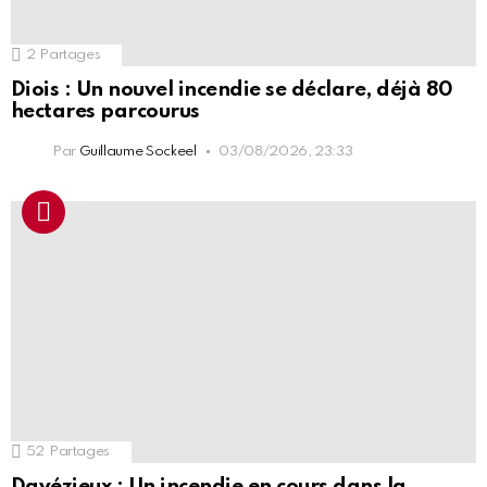
2
Partages
Diois : Un nouvel incendie se déclare, déjà 80
hectares parcourus
Par
Guillaume Sockeel
03/08/2026, 23:33
52
Partages
Davézieux : Un incendie en cours dans la