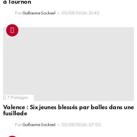
à Tournon
Par
Guillaume Sockeel
05/08/2026, 21:42
7
Partages
Valence : Six jeunes blessés par balles dans une
fusillade
Par
Guillaume Sockeel
05/08/2026, 07:05