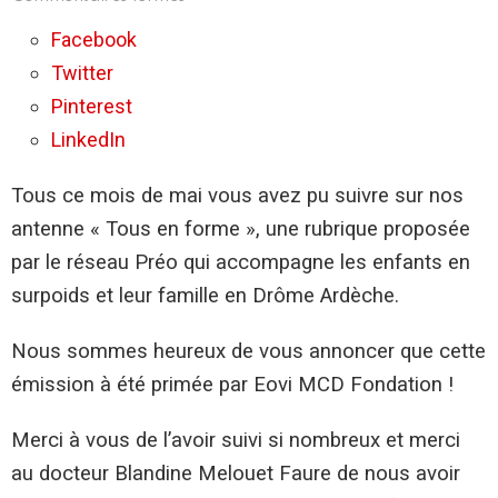
Tous
en
Facebook
forme,
Twitter
la
rubrique
Pinterest
santé
du
LinkedIn
réseau
Préo
Tous ce mois de mai vous avez pu suivre sur nos
et
Chérie
antenne « Tous en forme », une rubrique proposée
Vallée
du
par le réseau Préo qui accompagne les enfants en
Rhône
surpoids et leur famille en Drôme Ardèche.
primée
!
Nous sommes heureux de vous annoncer que cette
émission à été primée par Eovi MCD Fondation !
Merci à vous de l’avoir suivi si nombreux et merci
au docteur Blandine Melouet Faure de nous avoir